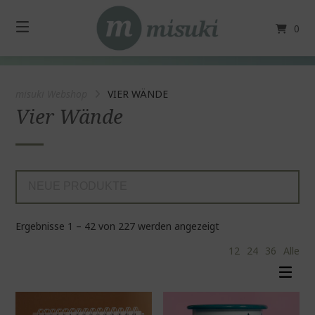
Springe
zum
0
Inhalt
misuki Webshop
VIER WÄNDE
Vier Wände
Nach
Ergebnisse 1 – 42 von 227 werden angezeigt
neuesten
12
24
36
Alle
sortiert