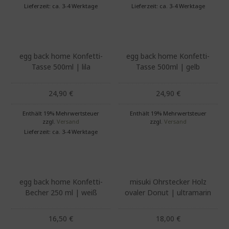
Lieferzeit: ca. 3-4 Werktage
Lieferzeit: ca. 3-4 Werktage
egg back home Konfetti-
egg back home Konfetti-
Tasse 500ml | lila
Tasse 500ml | gelb
24,90
€
24,90
€
Enthält 19% Mehrwertsteuer
Enthält 19% Mehrwertsteuer
zzgl.
Versand
zzgl.
Versand
Lieferzeit: ca. 3-4 Werktage
egg back home Konfetti-
misuki Ohrstecker Holz
Becher 250 ml | weiß
ovaler Donut | ultramarin
16,50
€
18,00
€