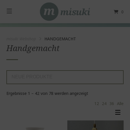
Springe
zum
0
Inhalt
misuki Webshop
HANDGEMACHT
Handgemacht
Nach
Ergebnisse 1 – 42 von 78 werden angezeigt
neuesten
12
24
36
Alle
sortiert