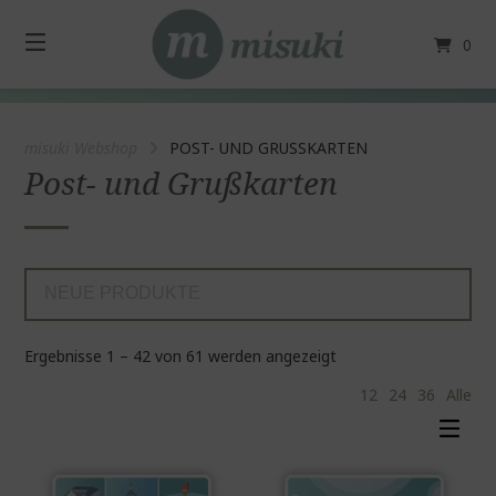
Springe
zum
0
Inhalt
misuki Webshop
POST- UND GRUSSKARTEN
Post- und Grußkarten
Nach
Ergebnisse 1 – 42 von 61 werden angezeigt
neuesten
12
24
36
Alle
sortiert