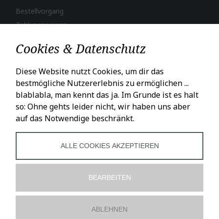
Bestellvorgang
Zahlungsweisen
Versand & Lieferung
Cookies & Datenschutz
LADENÖFFNUNGSZEITEN
Diese Website nutzt Cookies, um dir das
bestmögliche Nutzererlebnis zu ermöglichen ...
Mo – Fr: 10 – 18 Uhr
blablabla, man kennt das ja. Im Grunde ist es halt
Sa: 10 – 16 Uhr
so: Ohne gehts leider nicht, wir haben uns aber
auf das Notwendige beschränkt.
SOCIALS
ALLE COOKIES AKZEPTIEREN
BEARBEITEN
ABLEHNEN