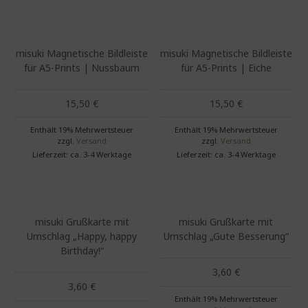
Dieses Produkt weist mehrere Varianten auf. Die Optionen können auf der Produktseite gewählt werden
Dieses Produkt weist mehrere Varianten auf. Die Optionen können auf der Produktseite gewählt werden
misuki Magnetische Bildleiste
misuki Magnetische Bildleiste
für A5-Prints | Nussbaum
für A5-Prints | Eiche
15,50
€
15,50
€
Enthält 19% Mehrwertsteuer
Enthält 19% Mehrwertsteuer
zzgl.
Versand
zzgl.
Versand
Lieferzeit: ca. 3-4 Werktage
Lieferzeit: ca. 3-4 Werktage
misuki Grußkarte mit
misuki Grußkarte mit
Umschlag „Happy, happy
Umschlag „Gute Besserung“
Birthday!“
3,60
€
3,60
€
Enthält 19% Mehrwertsteuer