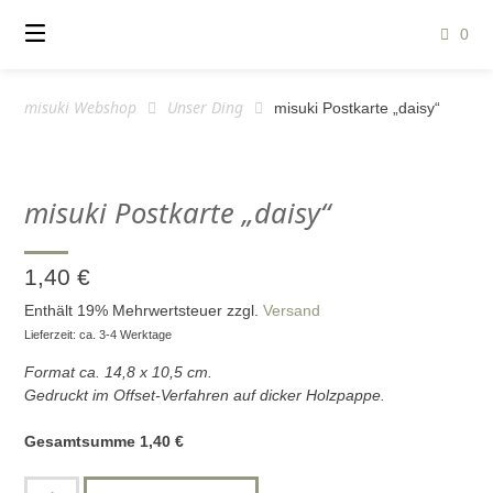
Springe
zum
0
Inhalt
misuki Webshop
Unser Ding
misuki Postkarte „daisy“
misuki Postkarte „daisy“
1,40
€
Enthält 19% Mehrwertsteuer
zzgl.
Versand
Lieferzeit: ca. 3-4 Werktage
Format ca. 14,8 x 10,5 cm.
Gedruckt im Offset-Verfahren auf dicker Holzpappe.
Gesamtsumme
1,40
€
misuki