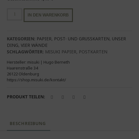
misuki
IN DEN WARENKORB
Postkarte
"yeah"
Menge
KATEGORIEN:
PAPIER
,
POST- UND GRUSSKARTEN
,
UNSER
DING
,
VIER WÄNDE
SCHLAGWÖRTER:
MISUKI PAPIER
,
POSTKARTEN
Hersteller:
misuki | Hugo Berneth
Haarenstraße 34
26122 Oldenburg
https://shop.misuki.de/kontakt/
PRODUKT TEILEN:
BESCHREIBUNG