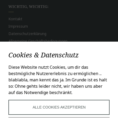
WICHTIG, WICHTIG:
Kontakt
Impressum
Datenschutzerklärung
Allgemeine Geschäftsbedingungen
Widerruf
Cookies & Datenschutz
Bestellvorgang
Zahlungsweisen
Diese Website nutzt Cookies, um dir das
Versand & Lieferung
bestmögliche Nutzererlebnis zu ermöglichen ...
blablabla, man kennt das ja. Im Grunde ist es halt
so: Ohne gehts leider nicht, wir haben uns aber
LADENÖFFNUNGSZEITEN
auf das Notwendige beschränkt.
Mo – Fr: 10 – 18 Uhr
Sa: 10 – 16 Uhr
ALLE COOKIES AKZEPTIEREN