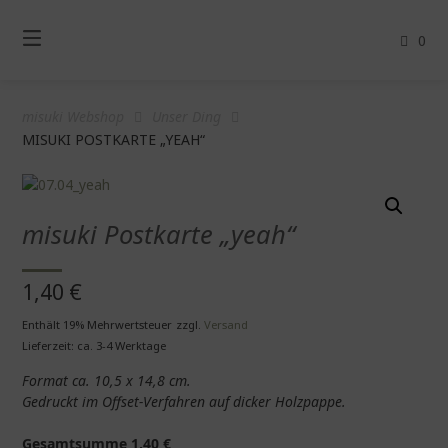
Springe
zum
0
Inhalt
misuki Webshop
Unser Ding
MISUKI POSTKARTE „YEAH“
misuki Postkarte „yeah“
1,40
€
Enthält 19% Mehrwertsteuer
zzgl.
Versand
Lieferzeit: ca. 3-4 Werktage
Format ca. 10,5 x 14,8 cm.
Gedruckt im Offset-Verfahren auf dicker Holzpappe.
Gesamtsumme
1,40
€