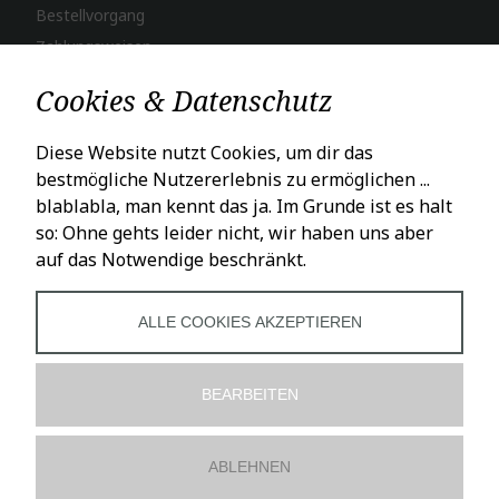
Bestellvorgang
Zahlungsweisen
Versand & Lieferung
Cookies & Datenschutz
LADENÖFFNUNGSZEITEN
Diese Website nutzt Cookies, um dir das
bestmögliche Nutzererlebnis zu ermöglichen ...
Mo – Fr: 10 – 18 Uhr
blablabla, man kennt das ja. Im Grunde ist es halt
Sa: 10 – 16 Uhr
so: Ohne gehts leider nicht, wir haben uns aber
auf das Notwendige beschränkt.
SOCIALS
ALLE COOKIES AKZEPTIEREN
BEARBEITEN
ABLEHNEN