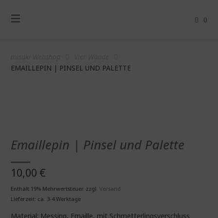
Springe
zum
0
Inhalt
misuki Webshop
Vier Wände
EMAILLEPIN | PINSEL UND PALETTE
Emaillepin | Pinsel und Palette
10,00
€
Enthält 19% Mehrwertsteuer
zzgl.
Versand
Lieferzeit: ca. 3-4 Werktage
Material: Messing, Emaille, mit Schmetterlingsverschluss