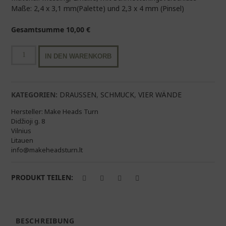
Maße: 2,4 x 3,1 mm(Palette) und 2,3 x 4 mm (Pinsel)
Gesamtsumme
10,00
€
Emaillepin
IN DEN WARENKORB
|
Pinsel
und
Palette
KATEGORIEN:
DRAUSSEN
,
SCHMUCK
,
VIER WÄNDE
Menge
Hersteller:
Make Heads Turn
Didžioji g. 8
Vilnius
Litauen
info@makeheadsturn.lt
PRODUKT TEILEN:
BESCHREIBUNG