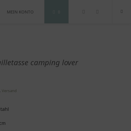
MEIN KONTO
0
lletasse camping lover
.
Versand
stahl
 cm