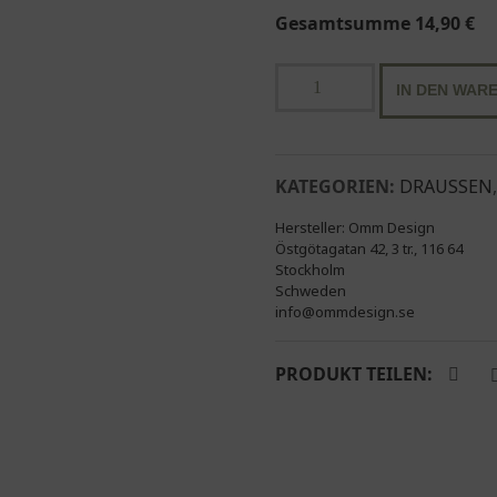
Gesamtsumme
14,90
€
Omm
IN DEN WAR
Design
Emailletasse
camping
lover
KATEGORIEN:
DRAUSSEN
Menge
Hersteller:
Omm Design
Östgötagatan 42, 3 tr., 116 64
Stockholm
Schweden
info@ommdesign.se
PRODUKT TEILEN: