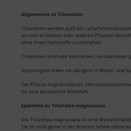
Allgemeines zu Tillandsien
Tillandsien werden auch als Luftpflanzen bezeich
um sich an Steinen oder anderen Pflanzen festzuha
ohne ihnen Nährstoffe zu entziehen.
Tillandsien sind sehr bescheiden, sie überleben 
Ursprünglich leben sie übrigens in Mittel- und S
Der Pflanze liegt ein kleines Informationskärtch
für eine persönliche Botschaft.
Spezielles zu Tillandsia
magnusiana
Die Til­land­sia magnusiana ist eine Wüs­ten­til­land
Sie ist nicht gerne in der direk­ten Sonne und brau