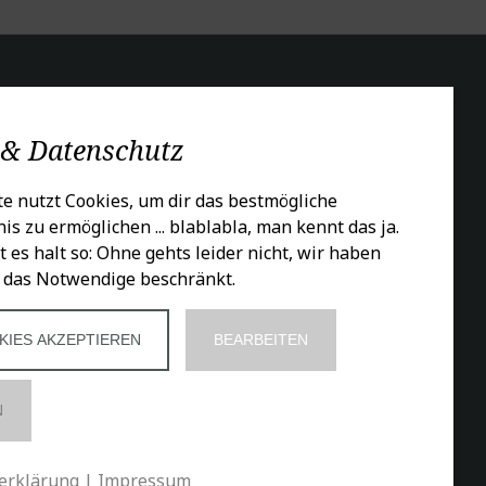
CIALS
 & Datenschutz
e nutzt Cookies, um dir das bestmögliche
is zu ermöglichen ... blablabla, man kennt das ja.
t es halt so: Ohne gehts leider nicht, wir haben
 das Notwendige beschränkt.
KIES AKZEPTIEREN
BEARBEITEN
N
erklärung
|
Impressum