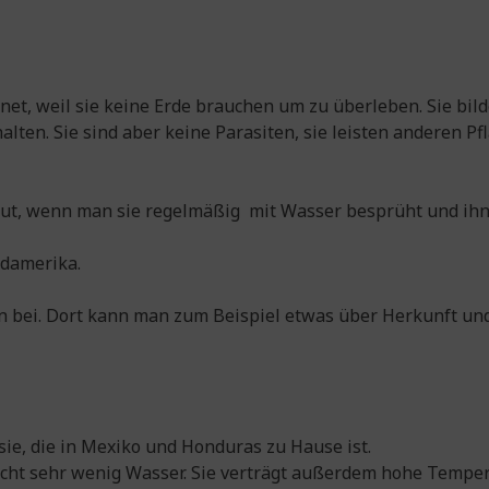
net, weil sie keine Erde brauchen um zu überleben. Sie bil
lten. Sie sind aber keine Parasiten, sie leisten anderen P
gut, wenn man sie regelmäßig mit Wasser besprüht und ihnen
üdamerika.
en bei. Dort kann man zum Beispiel etwas über Herkunft und 
­sie, die in Mexiko und Hon­du­ras zu Hause ist.
cht sehr wenig Was­ser. Sie ver­trägt außer­dem hohe Tem­pe­ra