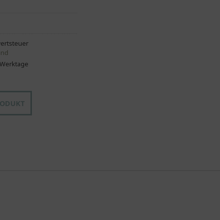
ertsteuer
and
4 Werktage
RODUKT