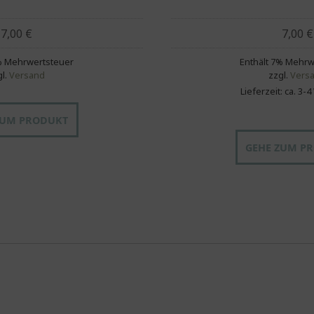
7,00
€
7,00
€
7% Mehrwertsteuer
Enthält 7% Mehrw
gl.
Versand
zzgl.
Vers
Lieferzeit: ca. 3-
ZUM PRODUKT
GEHE ZUM P