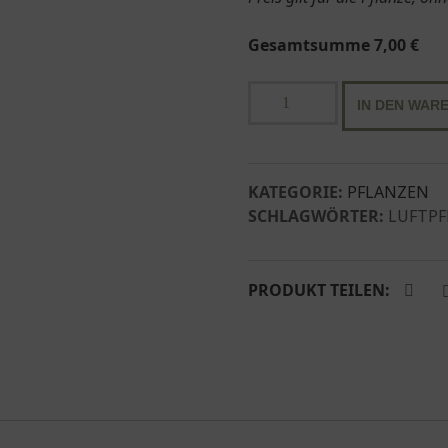
Gesamtsumme
7,00
€
Tillandsia
IN DEN WAR
magnusiana
Menge
KATEGORIE:
PFLANZEN
SCHLAGWÖRTER:
LUFTP
PRODUKT TEILEN: