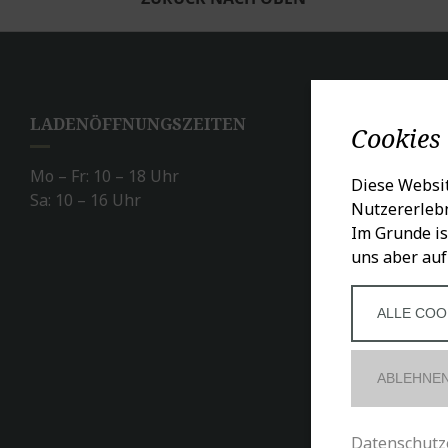
LADENÖFFNUNGSZEITEN
SO
Cookies
Mo – Fr: 10 – 18 Uhr
Diese Websit
Sa: 10 – 16 Uhr
Nutzererlebn
Im Grunde is
uns aber auf
ALLE COO
ABLEHNE
Datenschutz