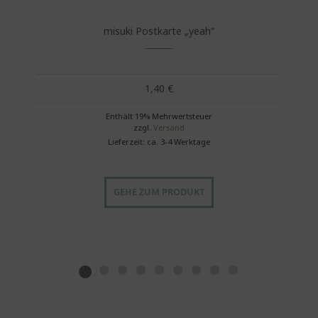
misuki Postkarte „yeah“
1,40
€
Enthält 19% Mehrwertsteuer
zzgl.
Versand
Lieferzeit: ca. 3-4 Werktage
GEHE ZUM PRODUKT