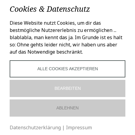
Versand & Lieferung
Cookies & Datenschutz
LADENÖFFNUNGSZEITEN
Diese Website nutzt Cookies, um dir das
bestmögliche Nutzererlebnis zu ermöglichen ...
Mo – Fr: 10 – 18 Uhr
blablabla, man kennt das ja. Im Grunde ist es halt
Sa: 10 – 16 Uhr
so: Ohne gehts leider nicht, wir haben uns aber
auf das Notwendige beschränkt.
SOCIALS
ALLE COOKIES AKZEPTIEREN
BEARBEITEN
ABLEHNEN
Datenschutzerklärung
|
Impressum
VERTRAG WIDERRUFEN