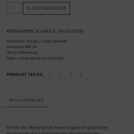
Ohrhänger
IN DEN WARENKORB
Holz-
Messing
|
salbei
KATEGORIEN:
SCHMUCK
,
UNSER DING
Menge
Hersteller:
misuki | Hugo Berneth
Haarenstraße 34
26122 Oldenburg
https://shop.misuki.de/kontakt/
PRODUKT TEILEN:
BESCHREIBUNG
Creole aus Messing mit einem organisch geformten
Holzhänger plus strukturiertem Messingtropfen.