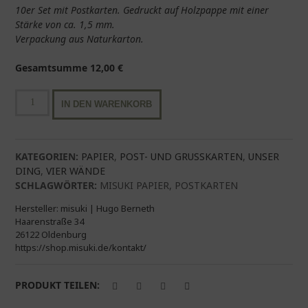
10er Set mit Postkarten. Gedruckt auf Holzpappe mit einer
Stärke von ca. 1,5 mm.
Verpackung aus Naturkarton.
Gesamtsumme
12,00
€
10
IN DEN WARENKORB
Postkarten
im
Set
|
KATEGORIEN:
PAPIER
,
POST- UND GRUSSKARTEN
,
UNSER
no*2
DING
,
VIER WÄNDE
Menge
SCHLAGWÖRTER:
MISUKI PAPIER
,
POSTKARTEN
Hersteller:
misuki | Hugo Berneth
Haarenstraße 34
26122 Oldenburg
https://shop.misuki.de/kontakt/
PRODUKT TEILEN: