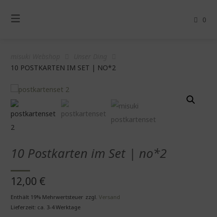
Springe
zum
0
Inhalt
misuki Webshop
Unser Ding
10 POSTKARTEN IM SET | NO*2
10 Postkarten im Set | no*2
12,00
€
Enthält 19% Mehrwertsteuer
zzgl.
Versand
Lieferzeit: ca. 3-4 Werktage