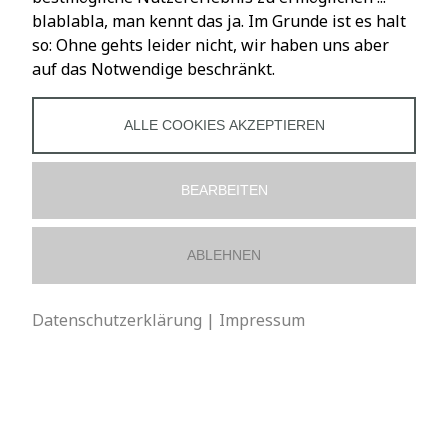
blablabla, man kennt das ja. Im Grunde ist es halt
so: Ohne gehts leider nicht, wir haben uns aber
LADENÖFFNUNGSZEITEN
auf das Notwendige beschränkt.
Mo – Fr: 10 – 18 Uhr
Sa: 10 – 16 Uhr
ALLE COOKIES AKZEPTIEREN
BEARBEITEN
SOCIALS
ABLEHNEN
Datenschutzerklärung
|
Impressum
VERTRAG WIDERRUFEN