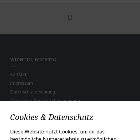
WICHTIG, WICHTIG:
Kontakt
Impressum
Datenschutzerklärung
Allgemeine Geschäftsbedingungen
Widerruf
Cookies & Datenschutz
Bestellvorgang
Zahlungsweisen
Diese Website nutzt Cookies, um dir das
Versand & Lieferung
bestmögliche Nutzererlebnis zu ermöglichen ...