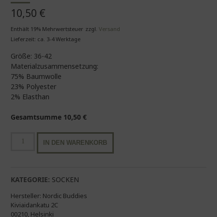
10,50
€
Enthält 19% Mehrwertsteuer
zzgl.
Versand
Lieferzeit: ca. 3-4 Werktage
Größe: 36-42
Materialzusammensetzung:
75% Baumwolle
23% Polyester
2% Elasthan
Gesamtsumme
10,50
€
Mumin
IN DEN WARENKORB
Socken
|
weiß
Regenbogen
KATEGORIE:
SOCKEN
36-
Hersteller:
Nordic Buddies
42
Kiviaidankatu 2C
Menge
00210, Helsinki