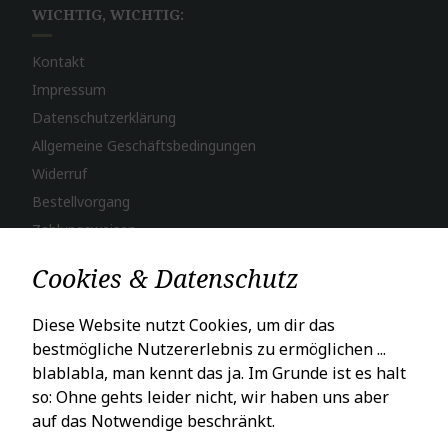
WICHTIG, WICHTIG:
Kontakt
Impressum
Datenschutzerklärung
Allgemeine Geschäftsbedingungen
Widerruf
Bestellvorgang
Zahlungsweisen
Versand & Lieferung
Cookies & Datenschutz
LADENÖFFNUNGSZEITEN
Diese Website nutzt Cookies, um dir das
bestmögliche Nutzererlebnis zu ermöglichen ...
Mo – Fr: 10 – 18 Uhr
blablabla, man kennt das ja. Im Grunde ist es halt
Sa: 10 – 16 Uhr
so: Ohne gehts leider nicht, wir haben uns aber
auf das Notwendige beschränkt.