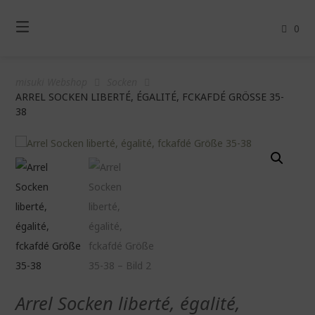
Springe
zum
0
Inhalt
misuki Webshop
Socken
ARREL SOCKEN LIBERTÉ, ÉGALITÉ, FCKAFDÉ GRÖSSE 35-3
8
Arrel Socken liberté, égalité,