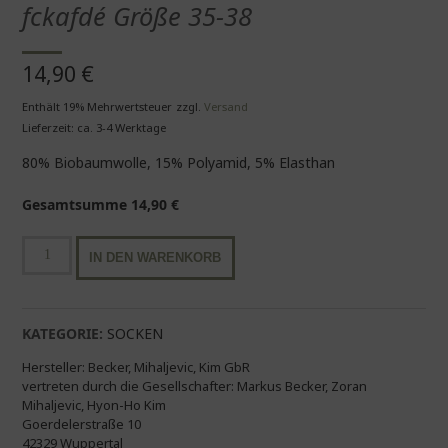
fckafdé Größe 35-38
14,90
€
Enthält 19% Mehrwertsteuer
zzgl.
Versand
Lieferzeit: ca. 3-4 Werktage
80% Biobaumwolle, 15% Polyamid, 5% Elasthan
Gesamtsumme
14,90
€
Arrel
IN DEN WARENKORB
Socken
liberté,
égalité,
fckafdé
KATEGORIE:
SOCKEN
Größe
Hersteller:
Becker, Mihaljevic, Kim GbR
35-
vertreten durch die Gesellschafter: Markus Becker, Zoran
38
Mihaljevic, Hyon-Ho Kim
Menge
Goerdelerstraße 10
42329 Wuppertal