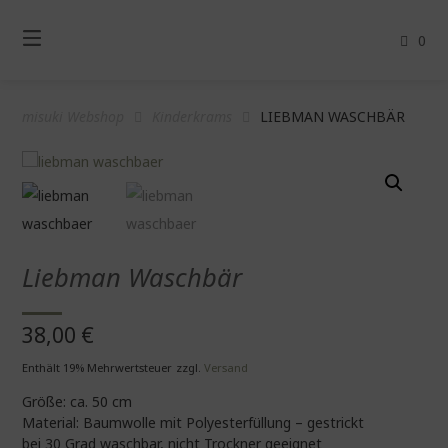
Springe
zum
0
Inhalt
misuki Webshop
Kinderkrams
LIEBMAN WASCHBÄR
Liebman Waschbär
38,00
€
Enthält 19% Mehrwertsteuer
zzgl.
Versand
Größe: ca. 50 cm
Material: Baumwolle mit Polyesterfüllung – gestrickt
bei 30 Grad waschbar, nicht Trockner geeignet