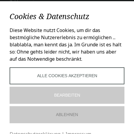
Zahlungsweisen
Versand & Lieferung
Cookies & Datenschutz
LADENÖFFNUNGSZEITEN
Diese Website nutzt Cookies, um dir das
bestmögliche Nutzererlebnis zu ermöglichen ...
Mo – Fr: 10 – 18 Uhr
blablabla, man kennt das ja. Im Grunde ist es halt
Sa: 10 – 16 Uhr
so: Ohne gehts leider nicht, wir haben uns aber
auf das Notwendige beschränkt.
SOCIALS
ALLE COOKIES AKZEPTIEREN
BEARBEITEN
ABLEHNEN