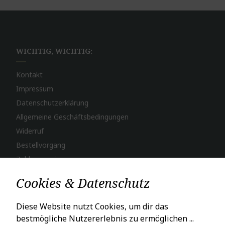
WICHTIG, WICHTIG:
Kontakt
Impressum
Datenschutzerklärung
Allgemeine Geschäftsbedingungen
Widerruf
Bestellvorgang
Zahlungsweisen
Versand & Lieferung
Cookies & Datenschutz
LADENÖFFNUNGSZEITEN
Diese Website nutzt Cookies, um dir das
bestmögliche Nutzererlebnis zu ermöglichen ...