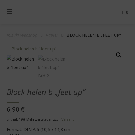
Springe
zum
0
Inhalt
misuki Webshop
Papier
BLOCK HELEN B „FEET UP“
Block helen b „feet up“
6,90
€
Enthält 19% Mehrwertsteuer
zzgl.
Versand
Format: DIN A 5 (10,5 x 14,8 cm)