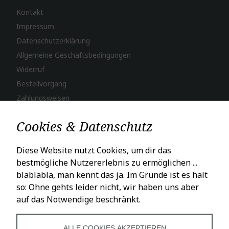
Kontakt
Impressum
Datenschutzerklärung
Allgemeine Geschäftsbedingungen
Widerruf
Bestellvorgang
Zahlungsweisen
Versand & Lieferung
Cookies & Datenschutz
LADENÖFFNUNGSZEITEN
Diese Website nutzt Cookies, um dir das
bestmögliche Nutzererlebnis zu ermöglichen ...
Mo – Fr: 10 – 18 Uhr
blablabla, man kennt das ja. Im Grunde ist es halt
Sa: 10 – 16 Uhr
so: Ohne gehts leider nicht, wir haben uns aber
auf das Notwendige beschränkt.
SOCIALS
ALLE COOKIES AKZEPTIEREN