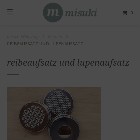
Springe
zum
0
Inhalt
misuki Webshop
Medien
REIBEAUFSATZ UND LUPENAUFSATZ
reibeaufsatz und lupenaufsatz