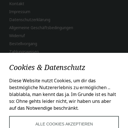
Kontakt
Impressum
Datenschutzerklärung
Allgemeine Geschäftsbedingungen
Widerruf
Bestellvorgang
Zahlungsweisen
Versand & Lieferung
Cookies & Datenschutz
LADENÖFFNUNGSZEITEN
Diese Website nutzt Cookies, um dir das
bestmögliche Nutzererlebnis zu ermöglichen ...
Mo – Fr: 10 – 18 Uhr
blablabla, man kennt das ja. Im Grunde ist es halt
Sa: 10 – 16 Uhr
so: Ohne gehts leider nicht, wir haben uns aber
auf das Notwendige beschränkt.
SOCIALS
ALLE COOKIES AKZEPTIEREN