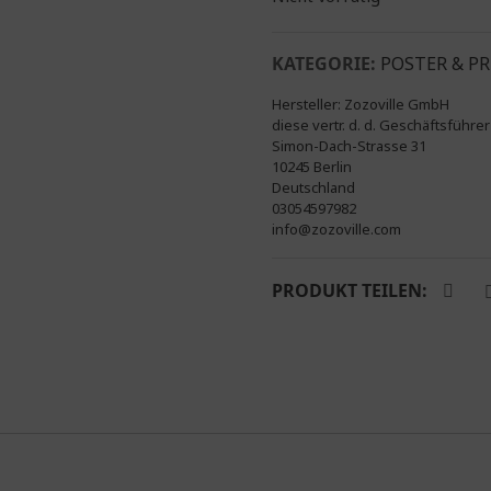
KATEGORIE:
POSTER & P
Hersteller:
Zozoville GmbH
diese vertr. d. d. Geschäftsführ
Simon-Dach-Strasse 31
10245 Berlin
Deutschland
03054597982
info@zozoville.com
PRODUKT TEILEN: