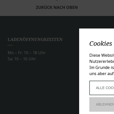
ZURÜCK NACH OBEN
LADENÖFFNUNGSZEITEN
SO
Cookies
Mo – Fr: 10 – 18 Uhr
Diese Websit
Sa: 10 – 16 Uhr
Nutzererlebn
Im Grunde is
uns aber auf
ALLE COO
ABLEHNE