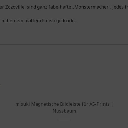
r Zozoville, sind ganz fabelhafte „Monstermacher“. Jedes i
) mit einem mattem Finish gedruckt.
Dieses Produkt weist mehrere Varianten auf. Die Optionen können auf der Produktseite gewählt werden
misuki Magnetische Bildleiste für A5-Prints |
Nussbaum