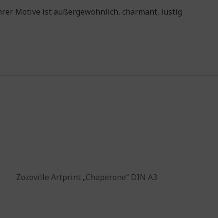
hrer Motive ist außergewöhnlich, charmant, lustig
Zozoville Artprint „Chaperone“ DIN A3
Zozovi