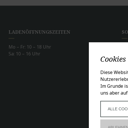
LADENÖFFNUNGSZEITEN
SO
Mo – Fr: 10 – 18 Uhr
Sa: 10 – 16 Uhr
Cookies
Diese Websit
Nutzererlebn
Im Grunde is
uns aber auf
ALLE COO
ABLEHNE