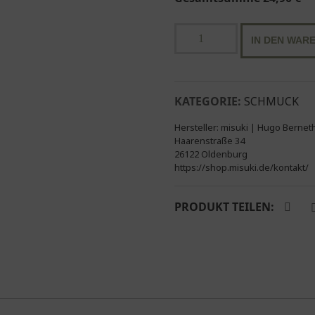
Ohrstecker
IN DEN WAR
Silber-
Emaille
|
6
KATEGORIE:
SCHMUCK
mm
Hersteller:
misuki | Hugo Bernet
dunkelblau
Haarenstraße 34
Menge
26122 Oldenburg
https://shop.misuki.de/kontakt/
PRODUKT TEILEN: