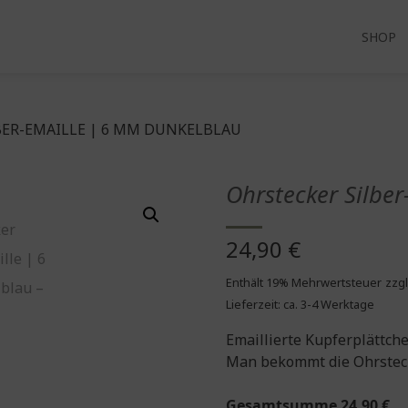
SHOP
BER-EMAILLE | 6 MM DUNKELBLAU
Ohrstecker Silbe
24,90
€
Enthält 19% Mehrwertsteuer
zzgl
Lieferzeit: ca. 3-4 Werktage
Emaillierte Kupferplättche
Man bekommt die Ohrsteck
Gesamtsumme
24,90
€