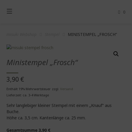
Springe
zum
0
Inhalt
misuki Webshop
Stempel
MINISTEMPEL „FROSCH“
Ministempel „Frosch“
3,90
€
Enthält 19% Mehrwertsteuer
zzgl.
Versand
Lieferzeit: ca. 3-4 Werktage
Sehr langlebiger kleiner Stempel mit einem „Knauf“ aus
Buche.
Höhe ca. 3,5 cm. Kantenlänge ca. 25 mm.
Gesamtsumme
3,90
€