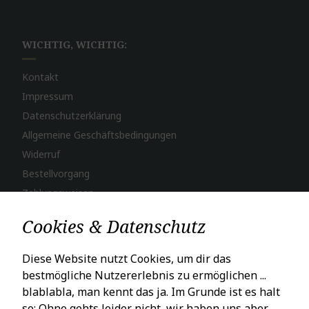
WICHTIG, WICHTIG:
Kontakt
Impressum
Datenschutzerklärung
Allgemeine Geschäftsbedingungen
Widerruf
Bestellvorgang
Zahlungsweisen
Versand & Lieferung
Cookies & Datenschutz
LADENÖFFNUNGSZEITEN
Diese Website nutzt Cookies, um dir das
bestmögliche Nutzererlebnis zu ermöglichen ...
Mo – Fr: 10 – 18 Uhr
blablabla, man kennt das ja. Im Grunde ist es halt
Sa: 10 – 16 Uhr
so: Ohne gehts leider nicht, wir haben uns aber