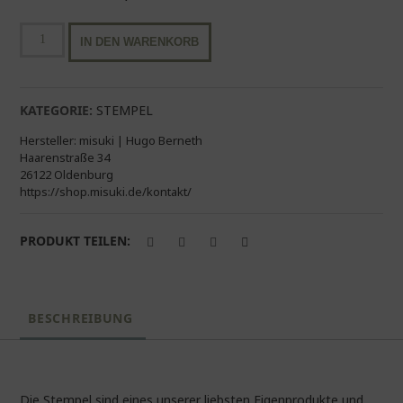
Ministempel
IN DEN WARENKORB
"Frosch"
Menge
KATEGORIE:
STEMPEL
Hersteller:
misuki | Hugo Berneth
Haarenstraße 34
26122 Oldenburg
https://shop.misuki.de/kontakt/
PRODUKT TEILEN:
BESCHREIBUNG
Die Stempel sind eines unserer liebsten Eigenprodukte und