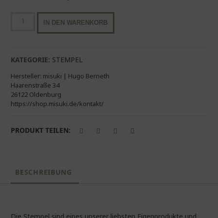
Midistempel
IN DEN WARENKORB
"Dackel"
Menge
KATEGORIE:
STEMPEL
Hersteller:
misuki | Hugo Berneth
Haarenstraße 34
26122 Oldenburg
https://shop.misuki.de/kontakt/
PRODUKT TEILEN:
BESCHREIBUNG
Die Stempel sind eines unserer liebsten Eigenprodukte und