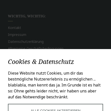
WICHTIG, WICHTIG:
Kontakt
Impressum
Datenschutzerklärung
Allgemeine Geschäftsbedingungen
Widerruf
Cookies & Datenschutz
Bestellvorgang
Zahlungsweisen
Diese Website nutzt Cookies, um dir das
Versand & Lieferung
bestmögliche Nutzererlebnis zu ermöglichen ...
blablabla, man kennt das ja. Im Grunde ist es halt
so: Ohne gehts leider nicht, wir haben uns aber
LADENÖFFNUNGSZEITEN
auf das Notwendige beschränkt.
Mo – Fr: 10 – 18 Uhr
Sa: 10 – 16 Uhr
ALLE COOKIES AKZEPTIEREN