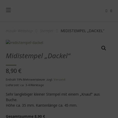
Springe
zum
0
Inhalt
misuki Webshop
Stempel
MIDISTEMPEL „DACKEL“
Midistempel „Dackel“
8,90
€
Enthält 19% Mehrwertsteuer
zzgl.
Versand
Lieferzeit: ca. 3-4 Werktage
Sehr langlebiger kleiner Stempel mit einem „Knauf“ aus
Buche.
Höhe ca. 35 mm. Kantenlänge ca. 45 mm.
Gesamtsumme
8,90
€