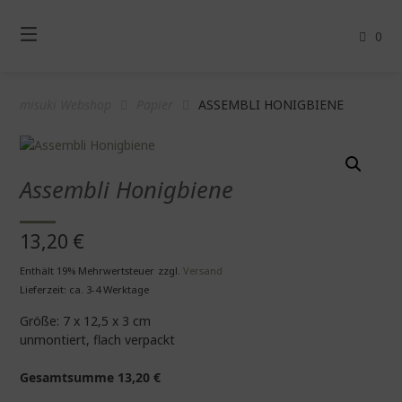
Springe
zum
0
Inhalt
misuki Webshop
Papier
ASSEMBLI HONIGBIENE
Assembli Honigbiene
13,20
€
Enthält 19% Mehrwertsteuer
zzgl.
Versand
Lieferzeit: ca. 3-4 Werktage
Größe: 7 x 12,5 x 3 cm
unmontiert, flach verpackt
Gesamtsumme
13,20
€