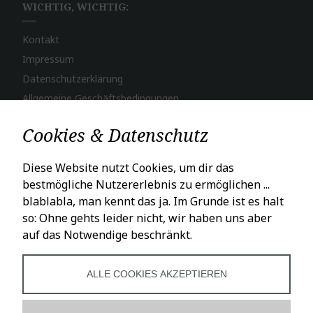
WICHTIG, WICHTIG:
Kontakt
Impressum
Datenschutzerklärung
Allgemeine Geschäftsbedingungen
Widerruf
Cookies & Datenschutz
Bestellvorgang
Zahlungsweisen
Diese Website nutzt Cookies, um dir das
Versand & Lieferung
bestmögliche Nutzererlebnis zu ermöglichen ...
blablabla, man kennt das ja. Im Grunde ist es halt
so: Ohne gehts leider nicht, wir haben uns aber
LADENÖFFNUNGSZEITEN
auf das Notwendige beschränkt.
Mo – Fr: 10 – 18 Uhr
Sa: 10 – 16 Uhr
ALLE COOKIES AKZEPTIEREN