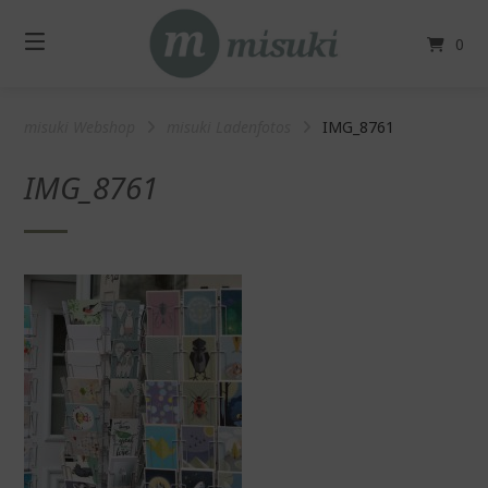
Springe
zum
0
Inhalt
misuki Webshop
misuki Ladenfotos
IMG_8761
IMG_8761