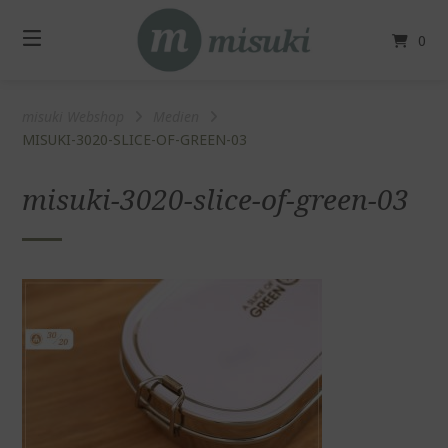
Springe
zum
0
Inhalt
misuki Webshop
Medien
MISUKI-3020-SLICE-OF-GREEN-03
misuki-3020-slice-of-green-03