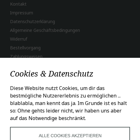
Kontakt
Impressum
Datenschutzerklärung
Allgemeine Geschäftsbedingungen
Widerruf
Bestellvorgang
Zahlungsweisen
Versand & Lieferung
Cookies & Datenschutz
LADENÖFFNUNGSZEITEN
Diese Website nutzt Cookies, um dir das
bestmögliche Nutzererlebnis zu ermöglichen ...
Mo – Fr: 10 – 18 Uhr
blablabla, man kennt das ja. Im Grunde ist es halt
Sa: 10 – 16 Uhr
so: Ohne gehts leider nicht, wir haben uns aber
auf das Notwendige beschränkt.
SOCIALS
ALLE COOKIES AKZEPTIEREN