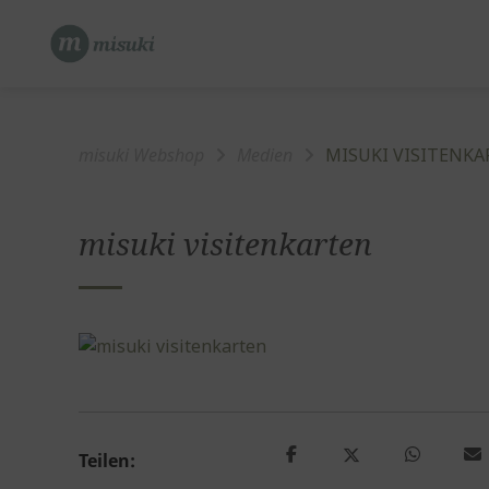
Springe
zum
Inhalt
misuki Webshop
Medien
MISUKI VISITENK
misuki visitenkarten
Teilen: