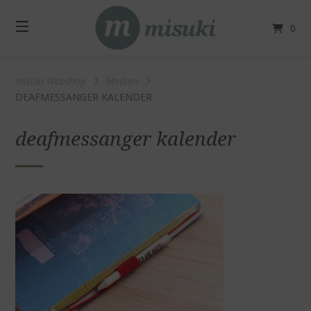
Springe
zum
0
Inhalt
misuki Webshop
Medien
DEAFMESSANGER KALENDER
deafmessanger kalender