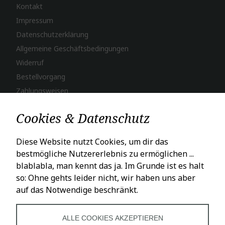
Kontakt
Impressum
Datenschutzerklärung
Allgemeine Geschäftsbedingungen
Widerruf
Bestellvorgang
Zahlungsweisen
Versand & Lieferung
Cookies & Datenschutz
LADENÖFFNUNGSZEITEN
Diese Website nutzt Cookies, um dir das
bestmögliche Nutzererlebnis zu ermöglichen ...
Mo – Fr: 10 – 18 Uhr
blablabla, man kennt das ja. Im Grunde ist es halt
Sa: 10 – 16 Uhr
so: Ohne gehts leider nicht, wir haben uns aber
auf das Notwendige beschränkt.
SOCIALS
ALLE COOKIES AKZEPTIEREN