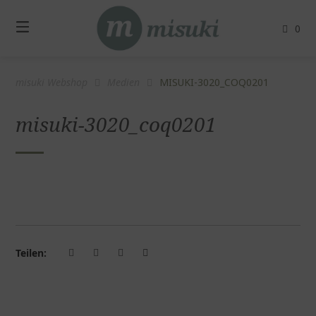
Springe
zum
0
Inhalt
misuki Webshop
Medien
MISUKI-3020_COQ0201
misuki-3020_coq0201
Teilen: