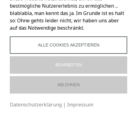
Versand & Lieferung
bestmögliche Nutzererlebnis zu ermöglichen ...
blablabla, man kennt das ja. Im Grunde ist es halt
LADENÖFFNUNGSZEITEN
so: Ohne gehts leider nicht, wir haben uns aber
auf das Notwendige beschränkt.
Mo – Fr: 10 – 18 Uhr
Sa: 10 – 16 Uhr
ALLE COOKIES AKZEPTIEREN
SOCIALS
BEARBEITEN
ABLEHNEN
Datenschutzerklärung
|
Impressum
Vertrag widerrufen