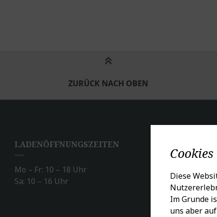
ZURÜCK NACH OBEN
LADENÖFFNUNGSZEITEN
SO
Cookies
Mo – Fr: 10 – 18 Uhr
Diese Websit
Sa: 10 – 16 Uhr
Nutzererlebn
Im Grunde is
uns aber auf