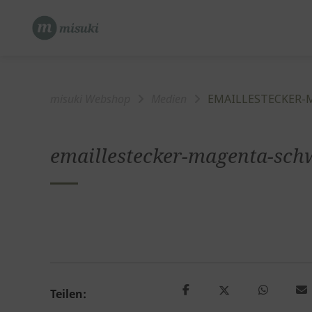
Springe
zum
Inhalt
misuki Webshop
Medien
EMAILLESTECKER-
emaillestecker-magenta-sch
Teilen: