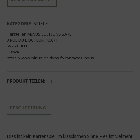
IN DEN WARENKORB
Minuten
nur
für
uns
KATEGORIE:
SPIELE
-
Hersteller:
MINUS EDITIONS SARL
Pro
3 RUE DU DOCTEUR HUART
oder
59260 LILLE
Contra
France
|
https://www.minus-editions.fr/contactez-nous
Kartenspiel
minus
editions
PRODUKT TEILEN:
Menge
BESCHREIBUNG
Dies ist kein Kartenspiel im klassischen Sinne – es ist vielmehr