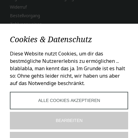
Widerruf
Bestellvorgang
Zahlungsweisen
Versand & Lieferung
Cookies & Datenschutz
LADENÖFFNUNGSZEITEN
Diese Website nutzt Cookies, um dir das
bestmögliche Nutzererlebnis zu ermöglichen ...
Mo – Fr: 10 – 18 Uhr
blablabla, man kennt das ja. Im Grunde ist es halt
Sa: 10 – 16 Uhr
so: Ohne gehts leider nicht, wir haben uns aber
auf das Notwendige beschränkt.
SOCIALS
ALLE COOKIES AKZEPTIEREN
BEARBEITEN