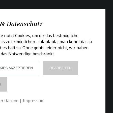
CIALS
 & Datenschutz
e nutzt Cookies, um dir das bestmögliche
is zu ermöglichen ... blablabla, man kennt das ja.
t es halt so: Ohne gehts leider nicht, wir haben
 das Notwendige beschränkt.
KIES AKZEPTIEREN
BEARBEITEN
N
erklärung
|
Impressum