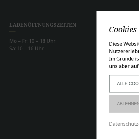
LADENÖFFNUNGSZEITEN
SO
Cookies
Mo – Fr: 10 – 18 Uhr
Diese Websit
Sa: 10 – 16 Uhr
Nutzererlebn
Im Grunde is
uns aber auf
ALLE COO
ABLEHNE
Datenschutz