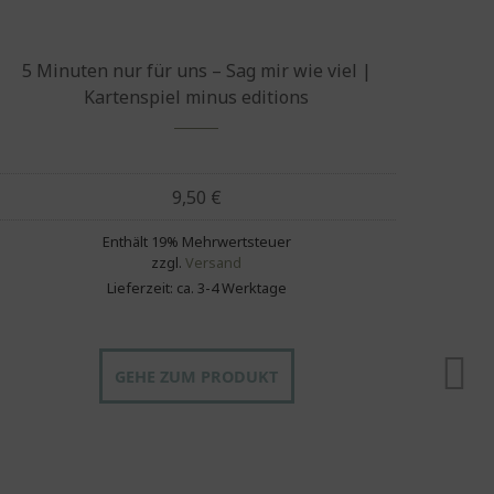
5 Minuten nur für uns – Sag mir wie viel |
5 Mi
Kartenspiel minus editions
9,50
€
Enthält 19% Mehrwertsteuer
zzgl.
Versand
Lieferzeit: ca. 3-4 Werktage
GEHE ZUM PRODUKT