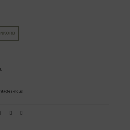
ENKORB
L
ontactez-nous