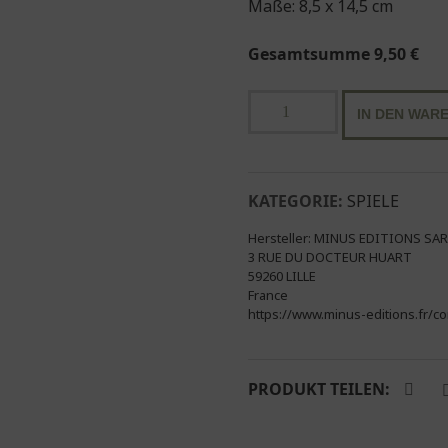
Maße: 8,5 x 14,5 cm
Gesamtsumme
9,50
€
5
IN DEN WAR
Minuten
nur
für
uns
KATEGORIE:
SPIELE
-
Hersteller:
MINUS EDITIONS SAR
Liken
3 RUE DU DOCTEUR HUART
oder
59260 LILLE
nicht
France
https://www.minus-editions.fr/c
|
Kartenspiel
minus
editions
PRODUKT TEILEN:
Menge