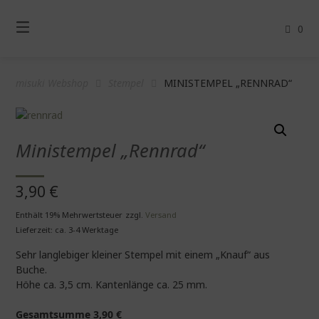
Springe
zum
0
Inhalt
misuki Webshop
Stempel
MINISTEMPEL „RENNRAD“
Ministempel „Rennrad“
3,90
€
Enthält 19% Mehrwertsteuer
zzgl.
Versand
Lieferzeit: ca. 3-4 Werktage
Sehr langlebiger kleiner Stempel mit einem „Knauf“ aus
Buche.
Höhe ca. 3,5 cm. Kantenlänge ca. 25 mm.
Gesamtsumme
3,90
€