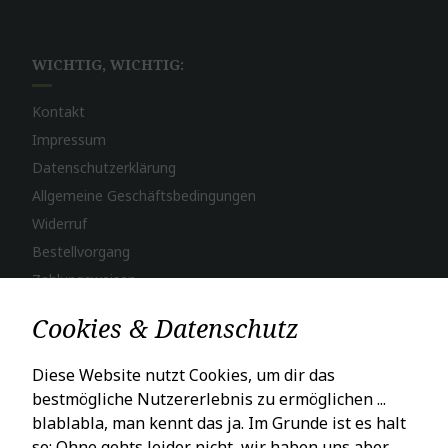
WICHTIG, WICHTIG:
Kontakt
Impressum
Datenschutzerklärung
Allgemeine Geschäftsbedingungen
Widerruf
Bestellvorgang
Zahlungsweisen
Versand & Lieferung
Cookies & Datenschutz
LADENÖFFNUNGSZEITEN
Diese Website nutzt Cookies, um dir das
bestmögliche Nutzererlebnis zu ermöglichen ...
Mo – Fr: 10 – 18 Uhr
blablabla, man kennt das ja. Im Grunde ist es halt
Sa: 10 – 16 Uhr
so: Ohne gehts leider nicht, wir haben uns aber