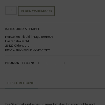
Ministempel
IN DEN WARENKORB
"Rennrad"
Menge
KATEGORIE:
STEMPEL
Hersteller:
misuki | Hugo Berneth
Haarenstraße 34
26122 Oldenburg
https://shop.misuki.de/kontakt/
PRODUKT TEILEN:
BESCHREIBUNG
Die Stempel sind eines unserer liebsten Eigenprodukte und